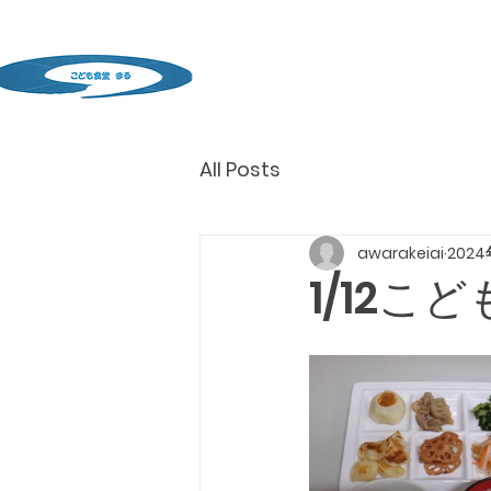
All Posts
awarakeiai
2024
1/12