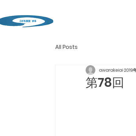
All Posts
awarakeiai
2019
第78回