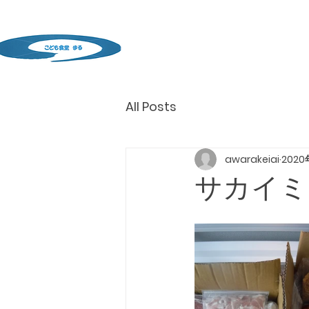
All Posts
awarakeiai
2020
サカイミ