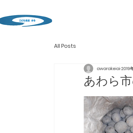
All Posts
awarakeiai
2019
あわら市