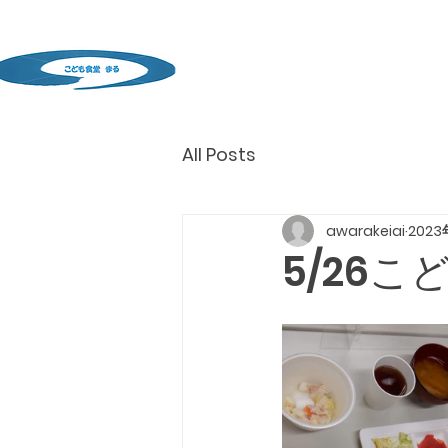
All Posts
awarakeiai
202
5/26