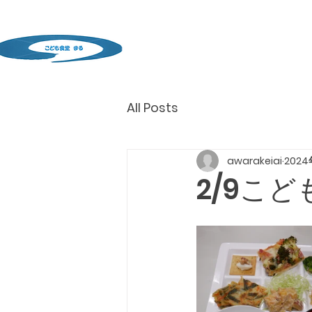
All Posts
awarakeiai
2024
2/9こ