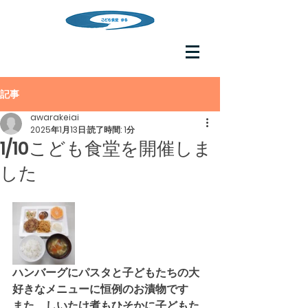
記事
awarakeiai
2025年1月13日
読了時間: 1分
1/10こども食堂を開催しま
した
ハンバーグにパスタと子どもたちの大
好きなメニューに恒例のお漬物です
また、しいたけ煮もひそかに子どもた