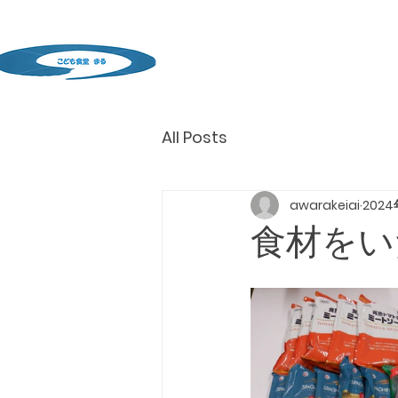
All Posts
awarakeiai
202
食材をい