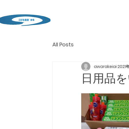
All Posts
awarakeiai
2021
日用品を