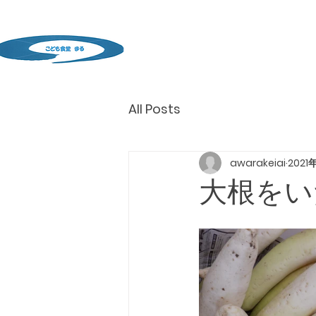
All Posts
awarakeiai
2021
大根をい