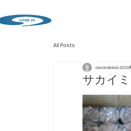
All Posts
awarakeiai
2020
サカイミ