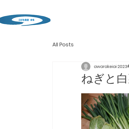
All Posts
awarakeiai
2023
ねぎと白