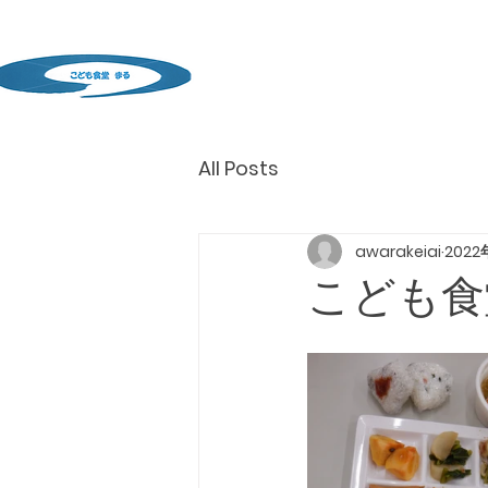
All Posts
awarakeiai
2022
こども食