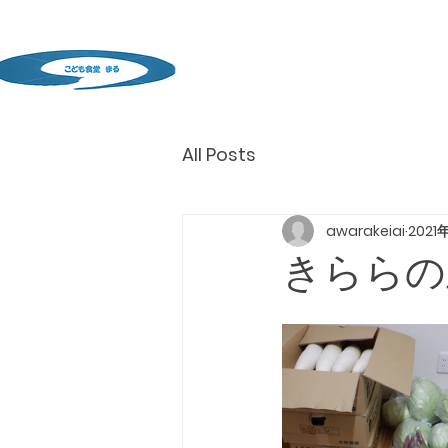
All Posts
awarakeiai
2021
きららの