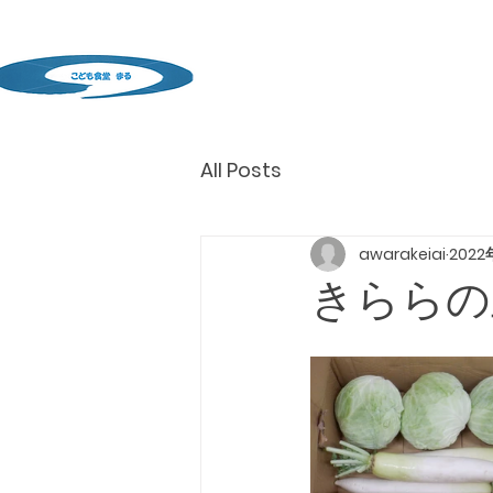
All Posts
awarakeiai
202
きららの