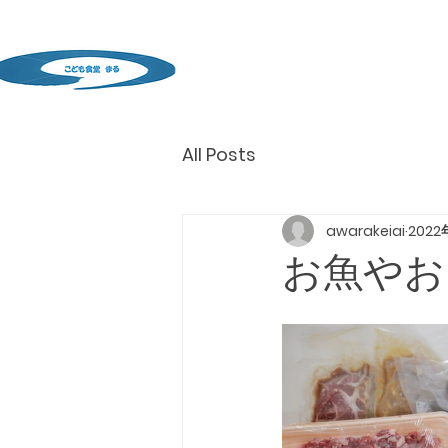
All Posts
awarakeiai
202
お魚やお