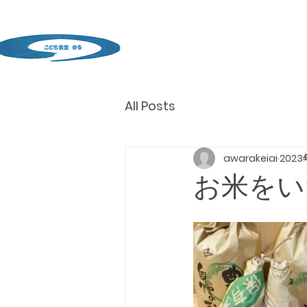
All Posts
awarakeiai
2023
お米をい