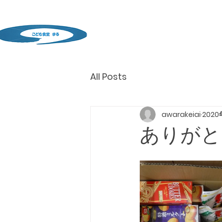
All Posts
awarakeiai
2020
ありがと